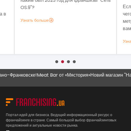
"Сеть
Ме
Если задумались над вопросом «А для
мы
чего мне аналитика?», вот несколько
мо
метрик, которые помогут понять, зачем
эк
вам это нужно.
вы
Узнать больше
Уз
-Франковске!
Meat Bar от «Мястория»
Новий магазин "Наш Кр
Портал идей для бизнеса. Ведущий информационный ресурс о
франчайзинге в стране. Самый большой выбор франчайзинговых
предложений и актуальные новости рынка.