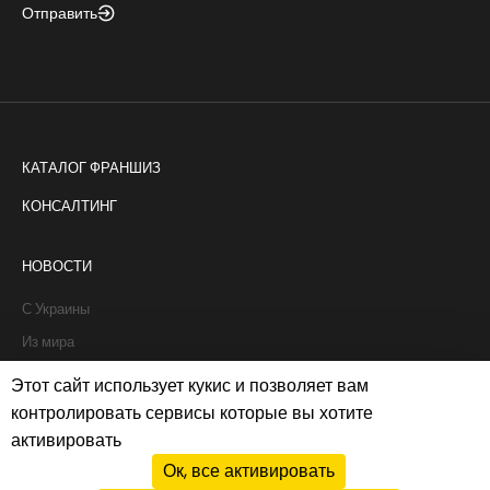
Отправить
КАТАЛОГ ФРАНШИЗ
КОНСАЛТИНГ
НОВОСТИ
С Украины
Из мира
Интервью
Этот сайт использует кукис и позволяет вам
Истории франчайзи
контролировать сервисы которые вы хотите
активировать
Рапорты
Ок, все активировать