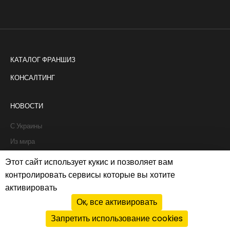
КАТАЛОГ ФРАНШИЗ
КОНСАЛТИНГ
НОВОСТИ
С Украины
Из мира
Интервью
Этот сайт использует кукис и позволяет вам
Истории франчайзи
контролировать сервисы которые вы хотите
активировать
Рапорты
Ок, все активировать
Запретить использование cookies
Политика cookies
|
Privacy policy