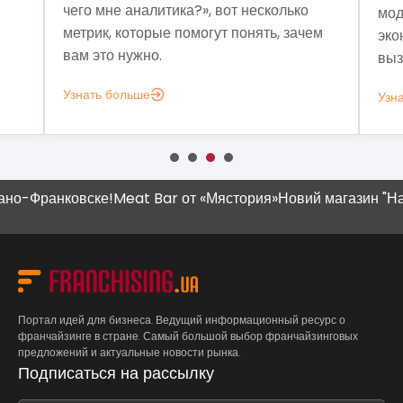
чего мне аналитика?», вот несколько
мод
метрик, которые помогут понять, зачем
эко
вам это нужно.
выз
Узнать больше
Узн
Франковске!
Meat Bar от «Мястория»
Новий магазин "Наш Кр
Портал идей для бизнеса. Ведущий информационный ресурс о
франчайзинге в стране. Самый большой выбор франчайзинговых
предложений и актуальные новости рынка.
Подписаться на рассылку