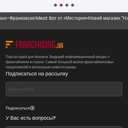
-Франковске!
Meat Bar от «Мястория»
Новий магазин "Наш К
Портал идей для бизнеса. Ведущий информационный ресурс о
франчайзинге в стране. Самый большой выбор франчайзинговых
предложений и актуальные новости рынка.
Подписаться на рассылку
If
you
see
this,
Подписаться
leave
У Вас есть вопросы?
this