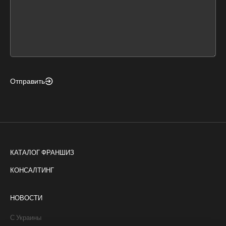
leave
this
form
field
blank
Отправить
КАТАЛОГ ФРАНШИЗ
КОНСАЛТИНГ
НОВОСТИ
С Украины