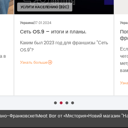
Украина
|
05.01.2024
У
Поговорим о динамике рынка
франчайзинга?
 "Сеть
Если задумались над вопросом «А для
чего мне аналитика?», вот несколько
метрик, которые помогут понять, зачем
э
вам это нужно.
Узнать больше
У
-Франковске!
Meat Bar от «Мястория»
Новий магазин "Наш К