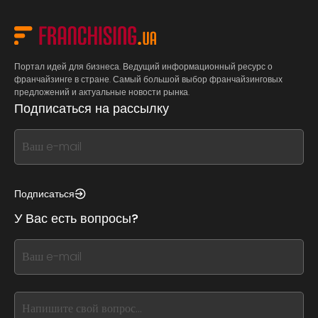
Портал идей для бизнеса. Ведущий информационный ресурс о
франчайзинге в стране. Самый большой выбор франчайзинговых
предложений и актуальные новости рынка.
Подписаться на рассылку
If
you
see
this,
Подписаться
leave
У Вас есть вопросы?
this
form
If
field
you
blank
see
this,