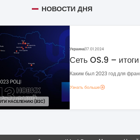
НОВОСТИ ДНЯ
Украина
|
05.01.2024
Поговорим о динамике
франчайзинга?
Если задумались над вопросом «А д
аналитика?», вот несколько метрик,
понять, зачем вам это нужно.
Узнать больше