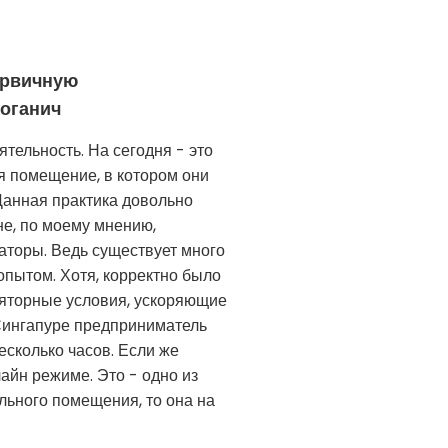
ервичную
роганич
тельность. На сегодня - это
 помещение, в котором они
Данная практика довольно
не, по моему мнению,
баторы. Ведь существует много
пытом. Хотя, корректно было
ляторные условия, ускоряющие
 Сингапуре предприниматель
несколько часов. Если же
лайн режиме. Это - одно из
льного помещения, то она на