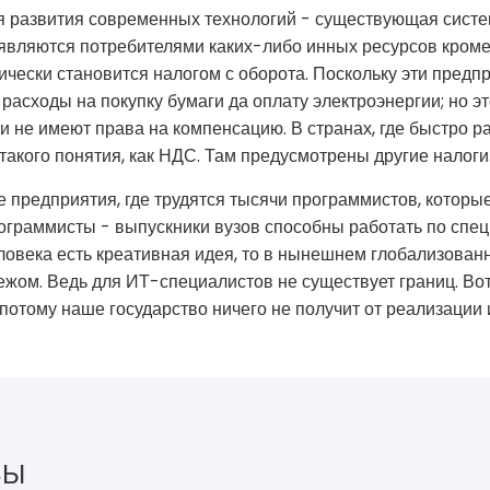
я развития современных технологий - существующая систе
являются потребителями каких-либо инных ресурсов кроме
чески становится налогом с оборота. Поскольку эти предпр
 расходы на покупку бумаги да оплату электроэнергии; но эт
ни не имеют права на компенсацию. В странах, где быстро
такого понятия, как НДС. Там предусмотрены другие налоги
 предприятия, где трудятся тысячи программистов, которы
рограммисты - выпускники вузов способны работать по спец
еловека есть креативная идея, то в нынешнем глобализован
ежом. Ведь для ИТ-специалистов не существует границ. Вот
 потому наше государство ничего не получит от реализации
ЗЫ