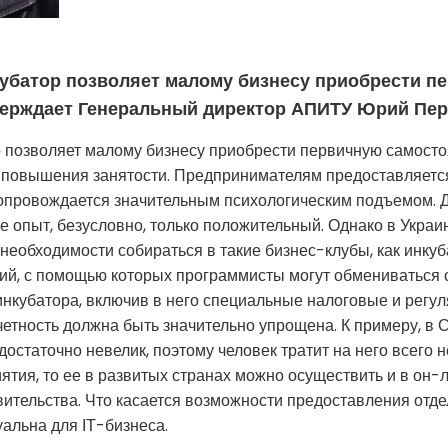
кубатор позволяет малому бизнесу приобрести п
тверждает Генеральный директор АПИТУ Юрий Пе
 позволяет малому бизнесу приобрести первичную самостоя
 повышения занятости. Предпринимателям предоставляется
 сопровождается значительным психологическим подъемом. 
е опыт, безусловно, только положительный. Однако в Украи
необходимости собираться в такие бизнес-клубы, как инку
й, с помощью которых программисты могут обмениваться о
нкубатора, включив в него специальные налоговые и регу
тчетность должна быть значительно упрощена. К примеру, в
н достаточно невелик, поэтому человек тратит на него всего 
ятия, то ее в развитых странах можно осуществить и в он-
ительства. Что касается возможности предоставления отде
альна для ІТ-бизнеса.