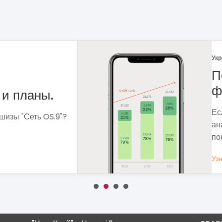
Укр
 рынка
Ф
Ме
сф
ля чего мне
вы
 которые помогут
вы
Уз
ОБЩЕСТВЕННОЕ ПИТАНИЕ