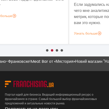
Если задумались над вопросом «А для
мы 
чего мне аналитика?», вот несколько
мод
метрик, которые помогут понять, зачем
эко
вам это нужно.
выз
Узнать больше
Узн
Франковске!
Meat Bar от «Мястория»
Новий магазин "Наш Кр
Портал идей для бизнеса. Ведущий информационный ресурс о
франчайзинге в стране. Самый большой выбор франчайзинговых
предложений и актуальные новости рынка.
Подписаться на рассылку