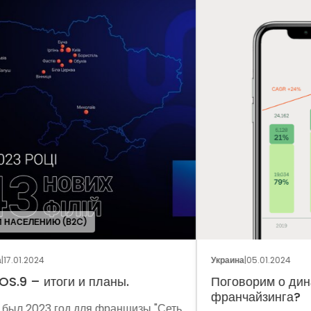
ОБЩ
Украина
|
05.01.2024
Укра
Поговорим о динамике рынка
Фр
франчайзинга?
Сеть
Мет