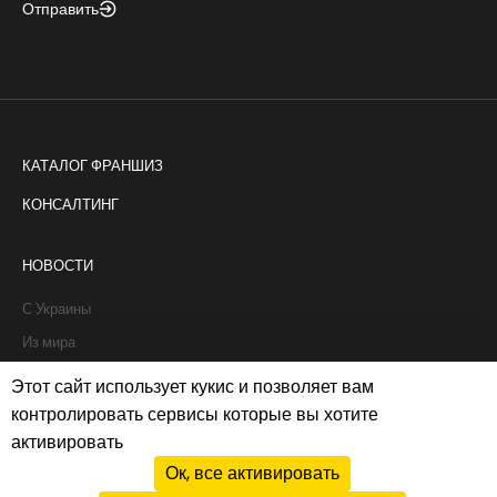
Отправить
КАТАЛОГ ФРАНШИЗ
КОНСАЛТИНГ
НОВОСТИ
С Украины
Из мира
Интервью
Этот сайт использует кукис и позволяет вам
Истории франчайзи
контролировать сервисы которые вы хотите
активировать
Рапорты
Ок, все активировать