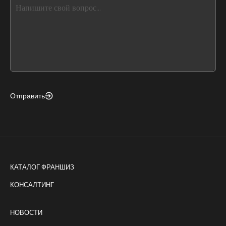
this,
leave
this
form
field
blank
Отправить
КАТАЛОГ ФРАНШИЗ
КОНСАЛТИНГ
НОВОСТИ