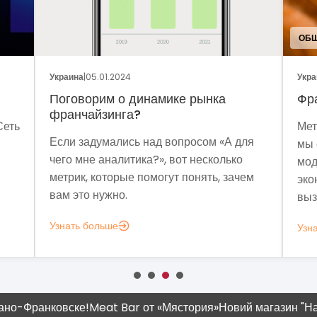
ОБЩ
Украина
|
05.01.2024
Укра
Поговорим о динамике рынка
Фр
франчайзинга?
Сеть
Мет
Если задумались над вопросом «А для
мы 
чего мне аналитика?», вот несколько
мод
метрик, которые помогут понять, зачем
эко
вам это нужно.
выз
Узнать больше
Узн
-Франковске!
Meat Bar от «Мястория»
Новий магазин "Наш К