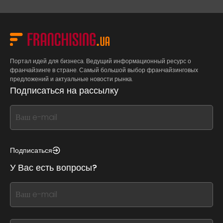
Портал идей для бизнеса. Ведущий информационный ресурс о
франчайзинге в стране. Самый большой выбор франчайзинговых
предложений и актуальные новости рынка.
Подписаться на рассылку
If
you
see
this,
Подписаться
leave
У Вас есть вопросы?
this
form
If
field
you
blank
see