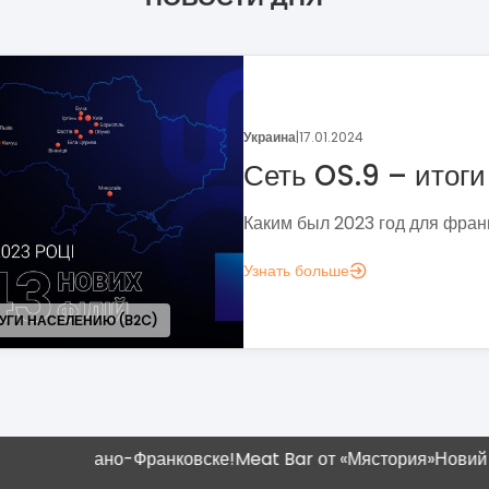
Украина
|
05.01.2024
Поговорим о динамике
франчайзинга?
Если задумались над вопросом «А д
аналитика?», вот несколько метрик,
понять, зачем вам это нужно.
Узнать больше
вано-Франковске!
Meat Bar от «Мястория»
Новий магазин "Н