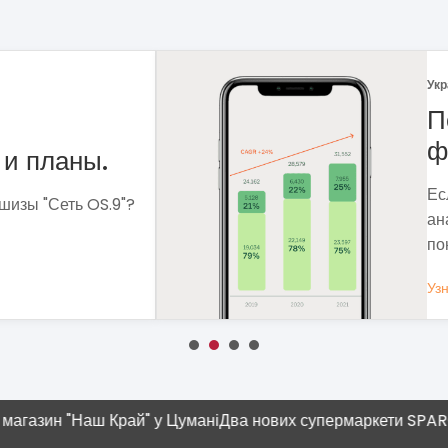
Укр
 рынка
Ф
Ме
сф
ля чего мне
вы
 которые помогут
вы
Уз
ОБЩЕСТВЕННОЕ ПИТАНИЕ
аш Край" у Цумані
Два нових супермаркети SPAR
Современн
плюшка"