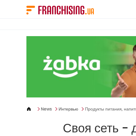
Панель управления cookies
News
Интервью
Продукты питания, напит
Своя сеть -