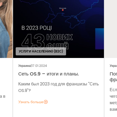
УСЛУГИ НАСЕЛЕНИЮ (B2C)
Украина
|
17.01.2024
Украина
|
Сеть OS.9 – итоги и планы.
Погов
франч
Каким был 2023 год для франшизы "Сеть
Если з
OS.9"?
чего мн
Узнать больше
метрик,
вам это