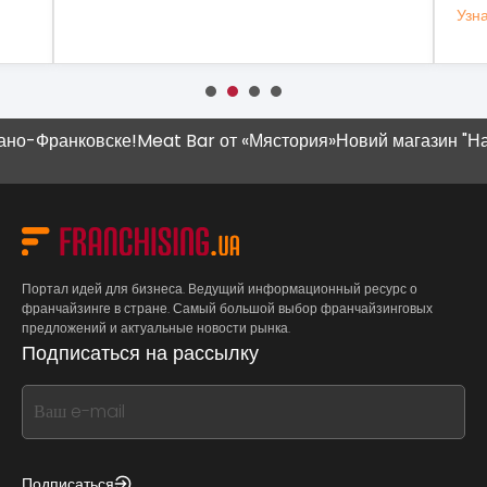
Узнать 
-Франковске!
Meat Bar от «Мястория»
Новий магазин "Наш К
Портал идей для бизнеса. Ведущий информационный ресурс о
франчайзинге в стране. Самый большой выбор франчайзинговых
предложений и актуальные новости рынка.
Подписаться на рассылку
If
you
see
this,
Подписаться