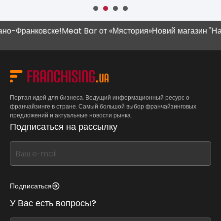
Франковске!
Meat Bar от «Мястория»
Новий магазин "Наш Кр
Портал идей для бизнеса. Ведущий информационный ресурс о
франчайзинге в стране. Самый большой выбор франчайзинговых
предложений и актуальные новости рынка.
Подписаться на рассылку
If
you
see
this,
Подписаться
leave
У Вас есть вопросы?
this
form