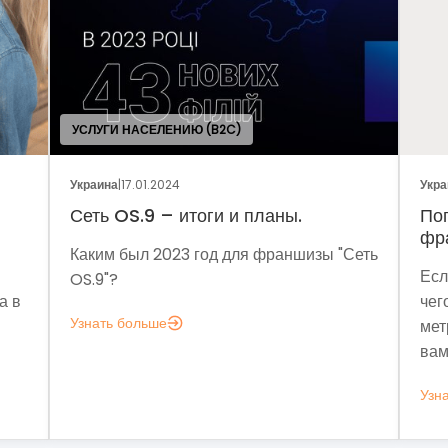
Украина
|
05.01.2024
Поговорим о динамике рынка
франчайзинга?
изы "Сеть
Если задумались над вопросом «А для
чего мне аналитика?», вот несколько
метрик, которые помогут понять, зачем
вам это нужно.
Узнать больше