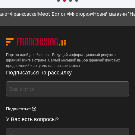
Франковске!
Meat Bar от «Мястория»
Новий магазин "Наш Кр
Портал идей для бизнеса. Ведущий информационный ресурс о
франчайзинге в стране. Самый большой выбор франчайзинговых
предложений и актуальные новости рынка.
Подписаться на рассылку
If
you
see
this,
Подписаться
leave
У Вас есть вопросы?
this
form
If