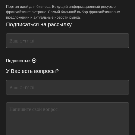
Портал идей для бизнеса. Ведущий информационный ресурс о
франчайзинге в стране. Самый большой выбор франчайзинговых
предложений и актуальные новости рынка.
Подписаться на рассылку
If
you
see
this,
Подписаться
leave
У Вас есть вопросы?
this
form
If
field
you
blank
see
this,
leave
this
form