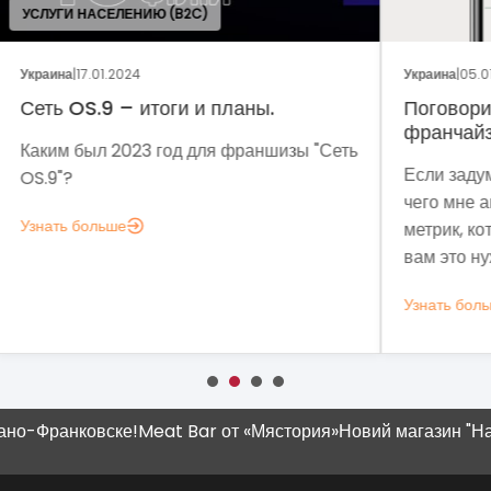
ОБЩ
Украина
|
05.01.2024
Укра
Поговорим о динамике рынка
Фр
франчайзинга?
Сеть
Мет
Если задумались над вопросом «А для
мы 
чего мне аналитика?», вот несколько
мод
метрик, которые помогут понять, зачем
эко
вам это нужно.
выз
Узнать больше
Узн
Франковске!
Meat Bar от «Мястория»
Новий магазин "Наш Кр