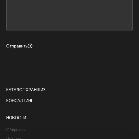
this
form
field
blank
Отправить
КАТАЛОГ ФРАНШИЗ
КОНСАЛТИНГ
НОВОСТИ
С Украины