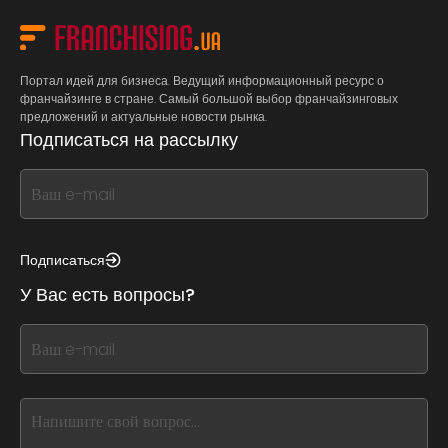
Портал идей для бизнеса. Ведущий информационный ресурс о
франчайзинге в стране. Самый большой выбор франчайзинговых
предложений и актуальные новости рынка.
Подписаться на рассылку
If
you
see
this,
Подписаться
leave
У Вас есть вопросы?
this
form
If
field
you
blank
see
this,
leave