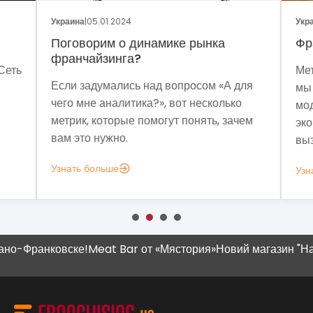
Украина
|
05.01.2024
Укра
Поговорим о динамике рынка
Фр
франчайзинга?
Сеть
Мет
Если задумались над вопросом «А для
мы 
чего мне аналитика?», вот несколько
мод
метрик, которые помогут понять, зачем
эко
вам это нужно.
выз
Узнать больше
Узн
-Франковске!
Meat Bar от «Мястория»
Новий магазин "Наш К