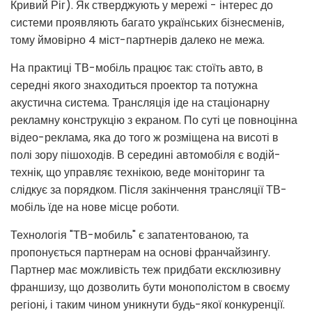
Кривий Ріг). Як стверджують у мережі - інтерес до
системи проявляють багато українських бізнесменів,
тому ймовірно 4 міст-партнерів далеко не межа.
На практиці ТВ-мобіль працює так: стоїть авто, в
середні якого знаходиться проектор та потужна
акустична система. Трансляція іде на стаціонарну
рекламну конструкцію з екраном. По суті це повноцінна
відео-реклама, яка до того ж розміщена на висоті в
полі зору пішоходів. В середині автомобіля є водій-
технік, що управляє технікою, веде моніторинг та
слідкує за порядком. Після закінчення трансляції ТВ-
мобіль їде на нове місце роботи.
Технологія "ТВ-мобиль" є запатентованою, та
пропонується партнерам на основі франчайзингу.
Партнер має можливість теж придбати ексклюзивну
франшизу, що дозволить бути монополістом в своєму
регіоні, і таким чином уникнути будь-якої конкуренції.