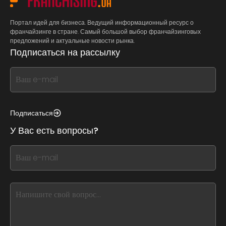
Портал идей для бизнеса. Ведущий информационный ресурс о
франчайзинге в стране. Самый большой выбор франчайзинговых
предложений и актуальные новости рынка.
Подписаться на рассылку
If
you
see
this,
Подписаться
leave
У Вас есть вопросы?
this
form
If
field
you
blank
see
this,
leave
this