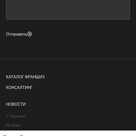
form
field
blank
Отправить
КАТАЛОГ ФРАНШИЗ
КОНСАЛТИНГ
НОВОСТИ
С Украины
Из мира
Интервью