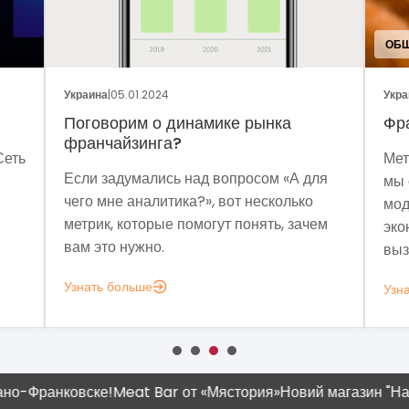
ОБЩ
Украина
|
05.01.2024
Укра
Поговорим о динамике рынка
Фр
франчайзинга?
Сеть
Мет
Если задумались над вопросом «А для
мы 
чего мне аналитика?», вот несколько
мод
метрик, которые помогут понять, зачем
эко
вам это нужно.
выз
Узнать больше
Узн
Франковске!
Meat Bar от «Мястория»
Новий магазин "Наш Кра