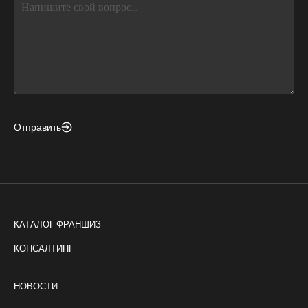
leave
this
form
field
blank
Отправить
КАТАЛОГ ФРАНШИЗ
КОНСАЛТИНГ
НОВОСТИ