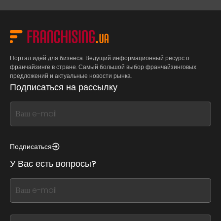
Портал идей для бизнеса. Ведущий информационный ресурс о
франчайзинге в стране. Самый большой выбор франчайзинговых
предложений и актуальные новости рынка.
Подписаться на рассылку
If
you
see
this,
Подписаться
leave
У Вас есть вопросы?
this
form
If
field
you
blank
see
this,