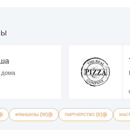
ЗЫ
ьша
 дома
ФРАНШИЗЫ (10)
ПАРТНЕРСТВО (0)
МАСТ