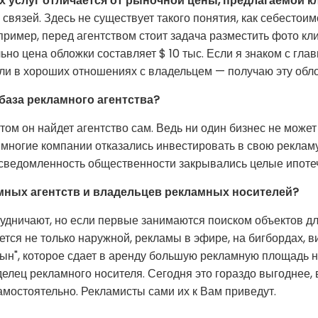
 услуг отличается от рыночной цены, предлагаемой к
связей. Здесь не существует такого понятия, как себестоим
пример, перед агентством стоит задача разместить фото кл
но цена обложки составляет $ 10 тыс. Если я знаком с гла
если в хороших отношениях с владельцем — получаю эту обл
база рекламного агентства?
том он найдет агентство сам. Ведь ни один бизнес не може
многие компании отказались инвестировать в свою рекламу,
сведомленность общественности закрывались целые ипотеч
амных агентств и владельцев рекламных носителей?
отрудничают, но если первые занимаются поиском объектов 
ется не только наружной, рекламы в эфире, на бигбордах, ви
ын", которое сдает в аренду большую рекламную площадь 
елец рекламного носителя. Сегодня это гораздо выгоднее, 
амостоятельно. Рекламисты сами их к Вам приведут.