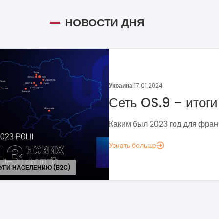
НОВОСТИ ДНЯ
Украина
|
05.01.2024
Поговорим о динамике
франчайзинга?
Если задумались над вопросом «А д
аналитика?», вот несколько метрик,
понять, зачем вам это нужно.
Узнать больше