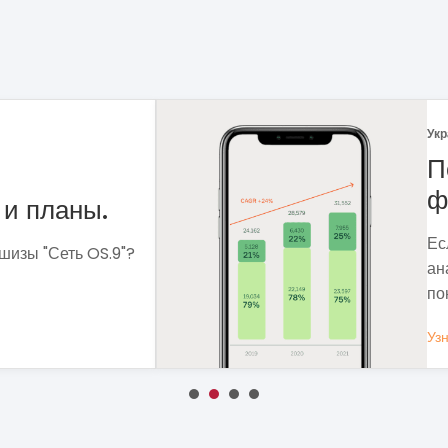
Укр
 рынка
Ф
Ме
сф
ля чего мне
вы
 которые помогут
вы
Уз
ОБЩЕСТВЕННОЕ ПИТАНИЕ