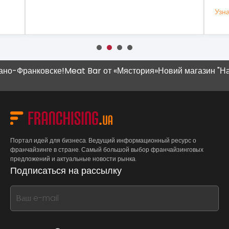
Узнать больше
Узн
Франковске!
Meat Bar от «Мястория»
Новий магазин "Наш Кра
Портал идей для бизнеса. Ведущий информационный ресурс о
франчайзинге в стране. Самый большой выбор франчайзинговых
предложений и актуальные новости рынка.
Подписаться на рассылку
If
you
see