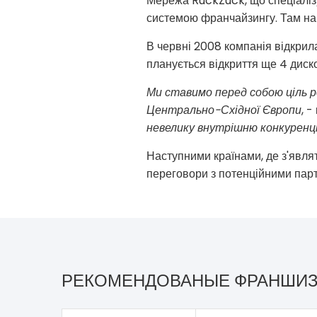
Мережа RuckZuck, що спеціалізу
системою франчайзингу. Там на 
В червні 2008 компанія відкрила
планується відкриття ще 4 диско
Ми ставимо перед собою ціль 
Центрально-Східної Європи
, 
невелику внутрішню конкуренцію
Наступними країнами, де з'явля
переговори з потенційними партн
РЕКОМЕНДОВАНЫЕ ФРАНШИ