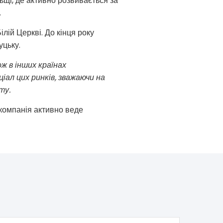
ьщі, де активно розвивається за
.
лій Церкві. До кінця року
уцьку.
 в інших країнах
іал цих ринків, зважаючи на
ту.
 компанія активно веде