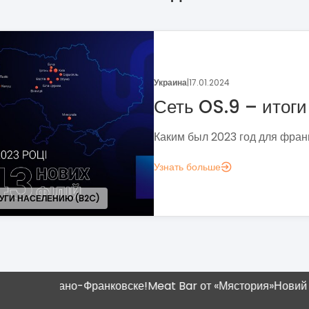
Украина
|
05.01.2024
Поговорим о динамике
франчайзинга?
Если задумались над вопросом «А д
аналитика?», вот несколько метрик,
понять, зачем вам это нужно.
Узнать больше
Ивано-Франковске!
Meat Bar от «Мястория»
Новий магазин "