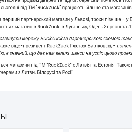
ється на продажі дверей та підлог, бере свій початок в Пол
сьогодні під ТМ "RuckZuck" працюють більше ста магазинів
 перший партнерський магазин у Львові, трохи пізніше - у Бі
нтних магазинів RuckZuck: в Луганську, Одесі, Херсоні та Л
розвинути мережу RuckZuck за партнерською схемою також
- каже віце-президент RuckZuck Гжегож Бартковскі, -
потенц
, є значний, що дає нам великі шанси на успіх цього проек
ться магазини під ТМ "RuckZuck" є Латвія та Естонія. Також
ерами з Литви, Білорусі та Росії.
ЗЫ