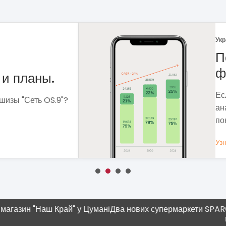
Укр
 рынка
Ф
Ме
сф
ля чего мне
вы
 которые помогут
вы
Уз
ОБЩЕСТВЕННОЕ ПИТАНИЕ
Наш Край" у Цумані
Два нових супермаркети SPAR
Современ
плюшка"