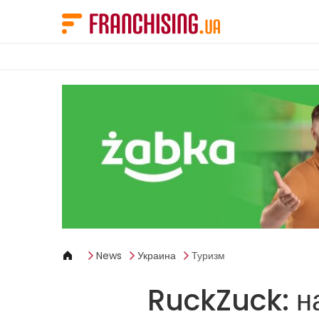
Панель управления cookies
News
Украина
Туризм
RuckZuck: н