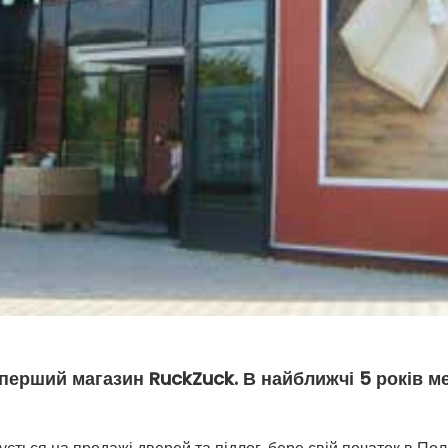
я перший магазин RuckZuck. В найближчі 5 років