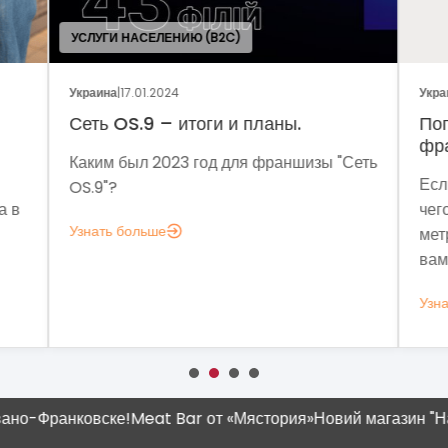
ОБЩ
Украина
|
05.01.2024
Укра
Поговорим о динамике рынка
Фр
франчайзинга?
Сеть
Мет
Если задумались над вопросом «А для
мы 
чего мне аналитика?», вот несколько
мод
метрик, которые помогут понять, зачем
эко
вам это нужно.
выз
Узнать больше
Узн
-Франковске!
Meat Bar от «Мястория»
Новий магазин "Наш К