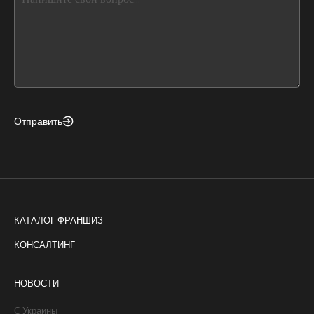
leave
this
form
field
blank
Отправить
КАТАЛОГ ФРАНШИЗ
КОНСАЛТИНГ
НОВОСТИ
С Украины