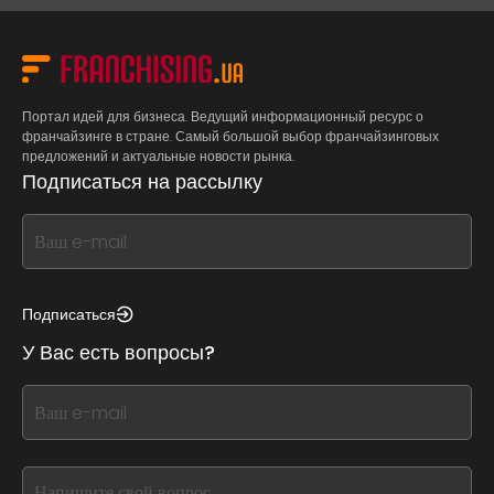
Портал идей для бизнеса. Ведущий информационный ресурс о
франчайзинге в стране. Самый большой выбор франчайзинговых
предложений и актуальные новости рынка.
Подписаться на рассылку
If
you
see
this,
Подписаться
leave
У Вас есть вопросы?
this
form
If
field
you
blank
see
this,