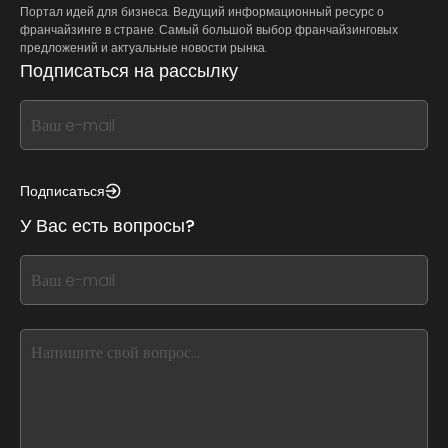
Портал идей для бизнеса. Ведущий информационный ресурс о
франчайзинге в стране. Самый большой выбор франчайзинговых
предложений и актуальные новости рынка.
Подписаться на рассылку
If
you
see
this,
Подписаться
leave
У Вас есть вопросы?
this
form
If
field
you
blank
see
this,
leave
this
form
field