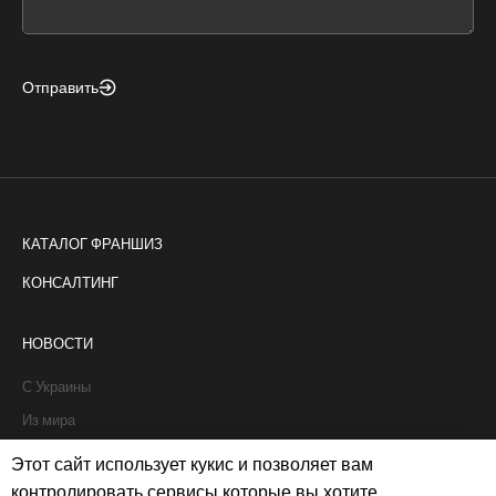
blank
Отправить
КАТАЛОГ ФРАНШИЗ
КОНСАЛТИНГ
НОВОСТИ
С Украины
Из мира
Интервью
Этот сайт использует кукис и позволяет вам
Истории франчайзи
контролировать сервисы которые вы хотите