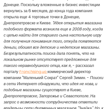
Донецке. Поскольку вложенные в бизнес инвестиции
вернулись за 6 месяцев, до конца года компания
открыла еще 4 торговые точки в Донецке,
Днепропетровске и Киеве.
"Идея открытия магазина
подобного формата возникла еще в 2008 году, когда
с целью найти для старшего сына настольную игру
для получения понимания того, откуда появляются
деньги, обошел все детские и недетские магазины.
Безрезультатность поиска дала понять, что на
локальном рынке отсутствует предложение для
такого неравнодушного отца, как я,
- рассказал
порталу
Franchising.ua
коммерческий директор
компании "Маленький Сократ" Сергей Зимин. -
Поиски
в сети Интернет обнаружили, что идея не нова, и
подобные магазины существуют в Киеве,
Днепропетровске, Запорожье и Севастополе. На
запрос о возможности сотрудничества ответили
владельцы сети фирменных магазинов "Знайка". Но, к