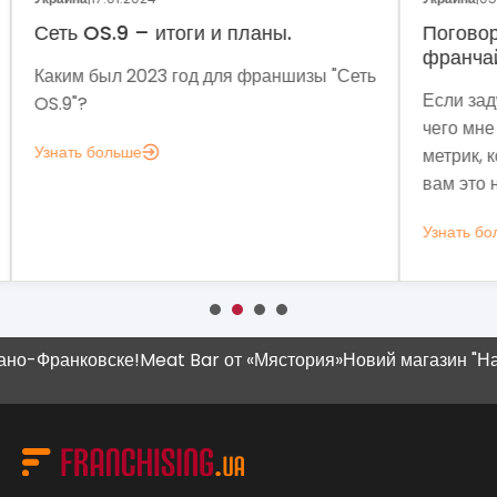
Поговорим о динамике рынка
Фр
франчайзинга?
Сеть
Мет
Если задумались над вопросом «А для
мы 
чего мне аналитика?», вот несколько
мод
метрик, которые помогут понять, зачем
эко
вам это нужно.
выз
Узнать больше
Узн
-Франковске!
Meat Bar от «Мястория»
Новий магазин "Наш Кр