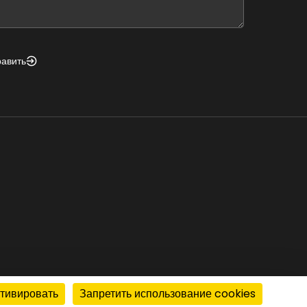
d
nk
равить
ктивировать
Запретить использование cookies