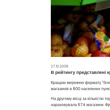
27.10.2008
В рейтингу представлені к
Кращою мережею формату "біля 
магазинів в 800 населених пункт
На другому місці за кількістю т
нараховувала 674 магазини. Фра