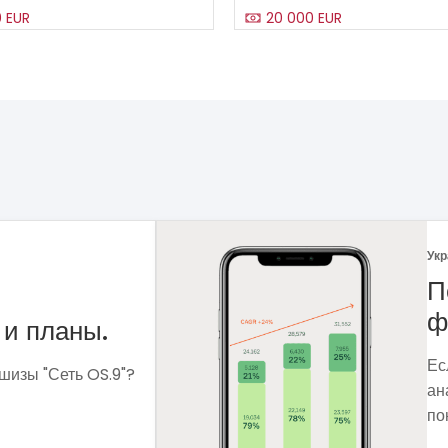
0 EUR
20 000 EUR
Укр
 рынка
Ф
Ме
сф
ля чего мне
вы
 которые помогут
вы