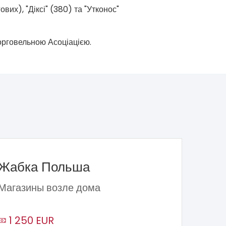
их), "Діксі" (380) та "Утконос"
орговельною Асоціацією.
Жабка Польша
Магазины возле дома
1 250 EUR