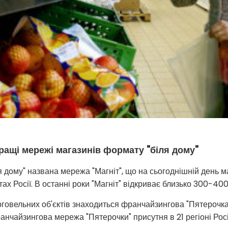
ращі мережі магазинів формату "біля дому"
дому" названа мережа "Магніт", що на сьогоднішній день м
ах Росії. В останні роки "Магніт" відкриває близько 300-40
орговельних об'єктів знаходиться франчайзингова "Пятерочк
нчайзингова мережа "Пятерочки" присутня в 21 регіоні Росії