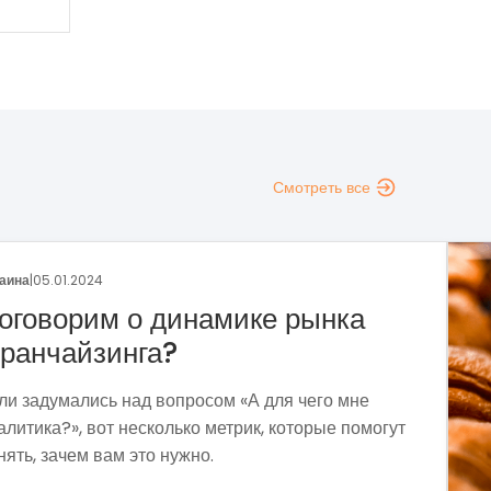
Смотреть все
аина
|
29.12.2023
раншиза пекарни «Сито»
тодом собственных проб и поисков мы
ормировали прибыльную бизнес-модель,
держивающую экономическую нестабильность и
зовы современности.