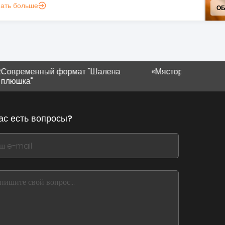
нать больше
УС
ный формат "Шалена
«Мястория» в Ивано-Франков
ас есть вопросы?
,
ve
m