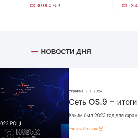
30 000 EUR
1 25
НОВОСТИ ДНЯ
Украина
|
05.01.2024
Поговорим о динамике
франчайзинга?
Если задумались над вопросом «А д
аналитика?», вот несколько метрик,
понять, зачем вам это нужно.