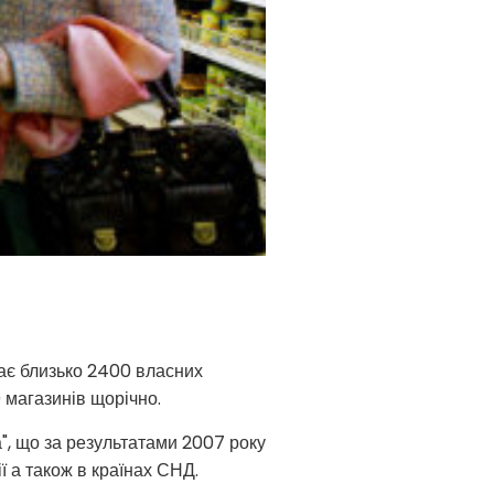
ає близько 2400 власних
0 магазинів щорічно.
а", що за результатами 2007 року
 а також в країнах СНД.