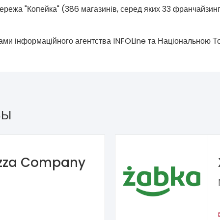
режа "Копейка" (386 магазинів, серед яких 33 франчайзингов
ками інформаційного агентства INFOLine та Національною Т
ЗЫ
izza Company