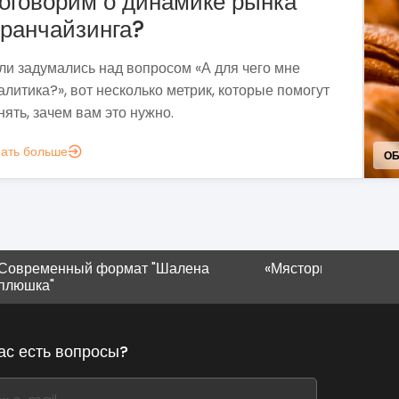
Франшиза пекарни «Сито»
Методом собственных проб и поисков мы
сформировали прибыльную бизнес-модель,
выдерживающую экономическую нестабильн
вызовы современности.
Узнать больше
АНИЕ
нный формат "Шалена
«Мястория» в Ивано-Франко
ас есть вопросы?