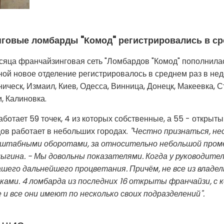
говые ломбарды "Комод" регистрировались в ср
сяца франчайзинговая сеть "Ломбардов "Комод" пополнила
ой новое отделение регистрировалось в среднем раз в не
ническ, Измаил, Киев, Одесса, Винница, Донецк, Макеевка, 
, Калиновка.
ботает 59 точек, 4 из которых собственные, а 55 - открыт
ов работает в небольших городах.
"Честно признаться, нес
сштабными оборотами, за относительно небольшой проме
ыгина. -
Мы довольны показателями. Когда у руководител
ашего дальнейшего процветания. Причём, не все из влад
ками. 4 ломбарда из последних 16 открыты франчайзи, с
и все они имеют по несколько своих подразделений"
.