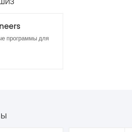
НШИЗ
neers
ые программы для
ЗЫ