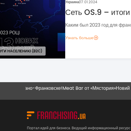
Поговорим 
франчайзин
Если задумались н
"?
аналитика?», вот н
понять, зачем вам 
Узнать больше
 Ивано-Франковске!
Meat Bar от «Мястория»
Новий магазин 
Портал идей для бизнеса. Ведущий информационный ресурс