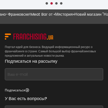
-Франковске!
Meat Bar от «Мястория»
Новий магазин "Наш К
Портал идей для бизнеса. Ведущий информационный ресурс о
франчайзинге в стране. Самый большой выбор франчайзинговых
предложений и актуальные новости рынка.
Подписаться на рассылку
If
you
see
this,
Подписаться
leave
У Вас есть вопросы?
this
form