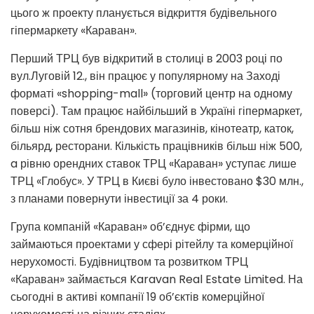
цього ж проекту планується відкриття будівельного
гіпермаркету «Караван».
Перший ТРЦ був відкритий в столиці в 2003 році по
вул.Луговій 12., він працює у популярному на Заході
форматі «shopping-mall» (торговий центр на одному
поверсі). Там працює найбільший в Україні гіпермаркет,
більш ніж сотня брендових магазинів, кінотеатр, каток,
більярд, ресторани. Кількість працівників більш ніж 500,
a рівню орендних ставок ТРЦ «Караван» уступає лише
ТРЦ «Глобус». У ТРЦ в Києві було інвестовано $30 млн.,
з планами повернути інвестиції за 4 роки.
Група компаній «Караван» об’єднує фірми, що
займаються проектами у сфері рітейлу та комерційної
нерухомості. Будівництвом та розвитком ТРЦ
«Караван» займається Karavan Real Estate Limited. На
сьогодні в активі компанії 19 об’єктів комерційної