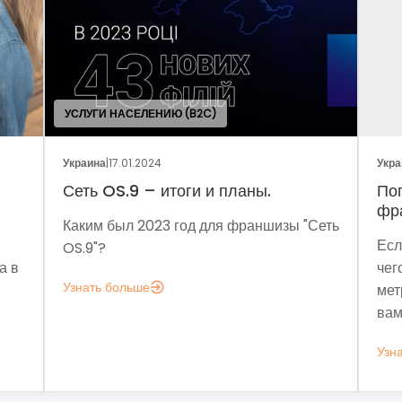
Украина
|
05.01.2024
ы.
Поговорим о динамике рынка
франчайзинга?
аншизы "Сеть
Если задумались над вопросом «А для
чего мне аналитика?», вот несколько
метрик, которые помогут понять, зачем
вам это нужно.
Узнать больше