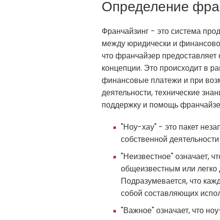
Определение фра
Франчайзинг - это система про
между юридически и финансово 
что франчайзер предоставляет ф
концепции. Это происходит в р
финансовые платежи и при возм
деятельности, технические знан
поддержку и помощь франчайзе
"Ноу-хау" - это пакет нез
собственной деятельности
"Неизвестное" означает, ч
общеизвестным или легко д
Подразумевается, что каж
собой составляющих испол
"Важное" означает, что н