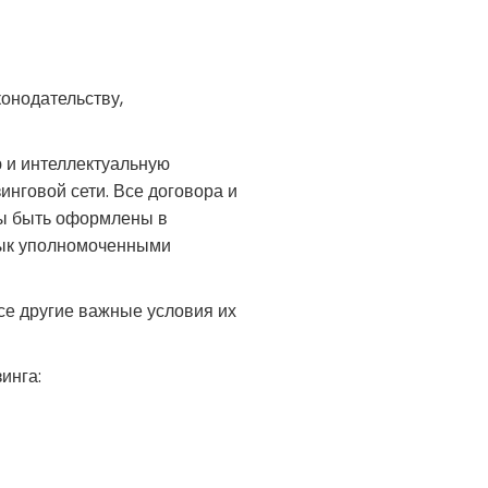
онодательству,
 и интеллектуальную
нговой сети. Все договора и
ны быть оформлены в
зык уполномоченными
се другие важные условия их
инга: