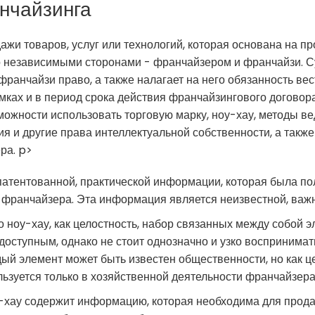
нчайзинга
дажи товаров, услуг или технологий, которая основана на 
независимыми сторонами - франчайзером и франчайзи. Сут
ранчайзи право, а также налагает на него обязанность вес
амках и в период срока действия франчайзингового договор
ожности использовать торговую марку, ноу-хау, методы в
ия и другие права интеллектуальной собственности, а такж
ра. p>
апатентованной, практической информации, которая была по
 франчайзера. Эта информация является неизвестной, важ
то ноу-хау, как целостность, набор связанных между собой 
оступным, однако не стоит однозначно и узко воспринимат
дый элемент может быть известен общественности, но как 
ьзуется только в хозяйственной деятельности франчайзера
оу-хау содержит информацию, которая необходима для прод