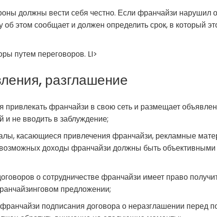
оны должны вести себя честно. Если франчайзи нарушил о
 об этом сообщает и должен определить срок, в который э
ры путем переговоров. LI>
вления, разглашение
я привлекать франчайзи в свою сеть и размещает объявлен
й и не вводить в заблуждение;
алы, касающиеся привлечения франчайзи, рекламные мате
озможных доходы франчайзи должны быть объективными и
говоров о сотрудничестве франчайзи имеет право получит
ранчайзинговом предложении;
 франчайзи подписания договора о неразглашении перед п