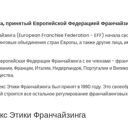
га, принятый Европейской Федерацией Франчайз
зинга (European Franchise Federation - EFF) начала свою
нговые объединения стран Европы, а также другие лица, 
Европейская Федерация Франчайзинга с ее членами - фра
рмании, Франции, Италии, Нидерландов, Португалии и Велико
ества.
с Этики Франчайзинга был принят в 1990 году. Это своеоб
ой строится все остальное регулирование франчайзинговых
кс Этики Франчайзинга