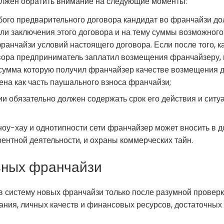
олжен обратить внимание на следующие моменты:
ого предварительного договора кандидат во франчайзи д
ли заключения этого договора и на тему суммы возможног
анчайзи условий настоящего договора. Если после того, к
вора предприниматель заплатил возмещения франчайзеру, н
 сумма которую получил франчайзер качестве возмещения 
ена как часть паушального взноса франчайзи;
и обязательно должен содержать срок его действия и ситуа
ноу-хау и однотипности сети франчайзер может вносить в д
рентной деятельности, и охраны коммерческих тайн.
ьных франчайзи
 систему новых франчайзи только после разумной проверки
ания, личных качеств и финансовых ресурсов, достаточных