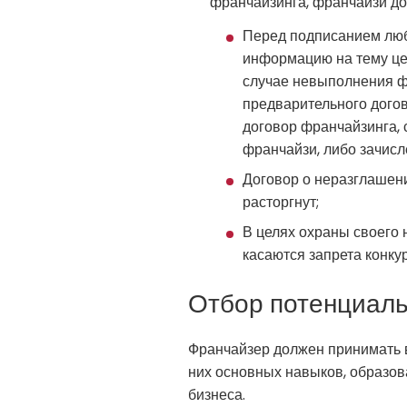
франчайзинга, франчайзи д
Перед подписанием люб
информацию на тему це
случае невыполнения фр
предварительного дого
договор франчайзинга,
франчайзи, либо зачисл
Договор о неразглашени
расторгнут;
В целях охраны своего 
касаются запрета конку
Отбор потенциал
Франчайзер должен принимать в
них основных навыков, образов
бизнеса.