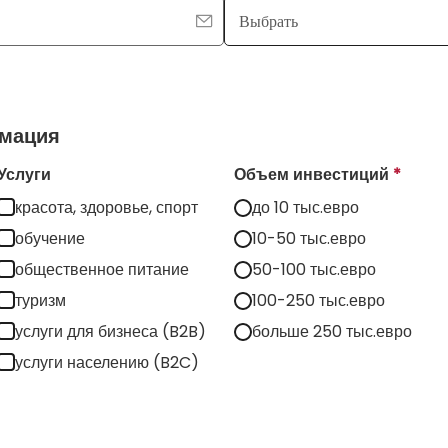
мация
Услуги
Объем инвестиций
*
красота, здоровье, спорт
до 10 тыс.евро
обучение
10-50 тыс.евро
общественное питание
50-100 тыс.евро
туризм
100-250 тыс.евро
услуги для бизнеса (B2B)
больше 250 тыс.евро
услуги населению (B2C)