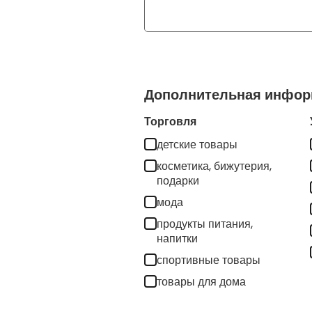
field
blank
Дополнительная инфор
Торговля
детские товары
косметика, бижутерия,
подарки
мода
продукты питания,
напитки
спортивные товары
товары для дома