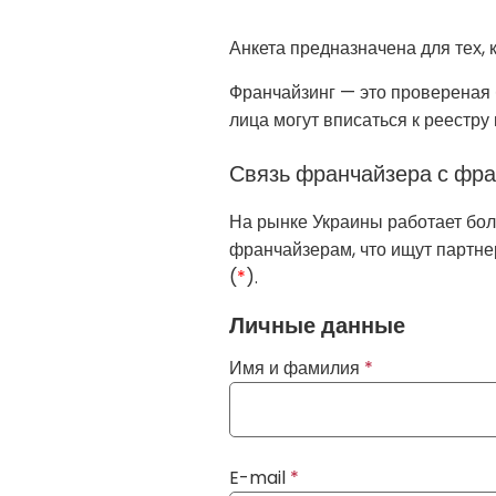
Анкета предназначена для тех, 
Франчайзинг — это провереная 
лица могут вписаться к реестру
Связь франчайзера с фр
На рынке Украины работает бол
франчайзерам, что ищут партне
(
*
).
If
Личные данные
you
Имя и фамилия
*
see
this,
leave
this
E-mail
*
form