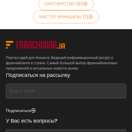
ПАРТНЕРСТВО (0)
МАСТЕР ФРАНШИЗЫ (1)
Портал идей для бизнеса. Ведущий информационный ресурс о
франчайзинге в стране. Самый большой выбор франчайзинговых
предложений и актуальные новости рынка.
Подписаться на рассылку
If
you
see
this,
Подписаться
leave
У Вас есть вопросы?
this
form