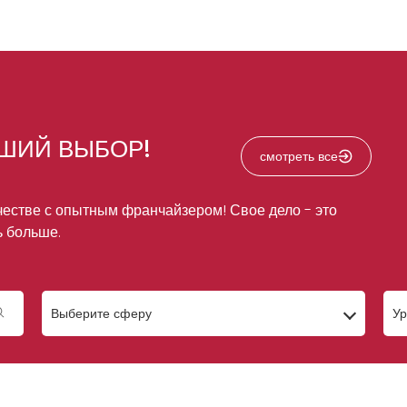
ЧШИЙ ВЫБОР!
смотреть все
честве с опытным франчайзером! Свое дело - это
ь больше.
Выберите сферу
Ур