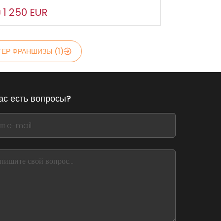
1 250 EUR
ЕР ФРАНШИЗЫ (1)
ас есть вопросы?
,
ve
m
d
nk