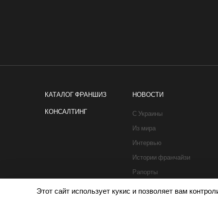
КАТАЛОГ ФРАНШИЗ
НОВОСТИ
КОНСАЛТИНГ
С Украины
Из мира
Интервью
Истории франчайзи
Рапорты
Этот сайт использует кукис и позволяет вам контро
Политика cookies
|
Privacy policy