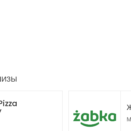
ШИЗЫ
Pizza
Ж
y
М