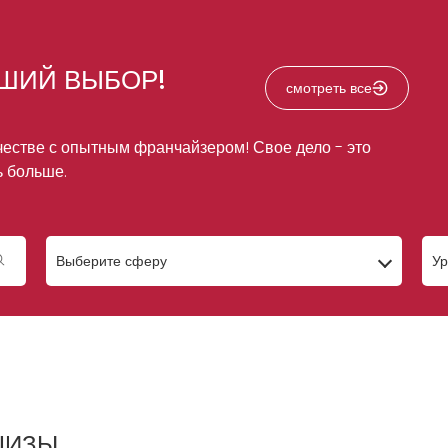
ЧШИЙ ВЫБОР!
смотреть все
честве с опытным франчайзером! Свое дело - это
ь больше.
Выберите сферу
Ур
ШИЗЫ