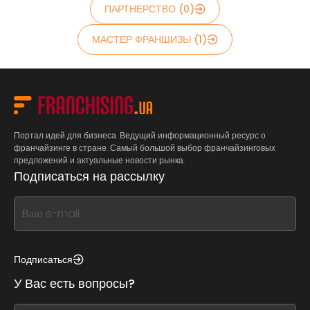
ПАРТНЕРСТВО (0)
МАСТЕР ФРАНШИЗЫ (1)
Портал идей для бизнеса. Ведущий информационный ресурс о
франчайзинге в стране. Самый большой выбор франчайзинговых
предложений и актуальные новости рынка.
Подписаться на рассылку
If
you
see
this,
Подписаться
leave
У Вас есть вопросы?
this
form